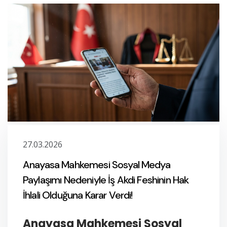
Mah. Kule Cd. Kule
Plaza İş Merkezi Kat:6
No:2/3
Selçuklu/KONYA
bilgi@ovashukuk.com
+90 332 501 10 60
27.03.2026
Anayasa Mahkemesi Sosyal Medya
Paylaşımı Nedeniyle İş Akdi Feshinin Hak
İhlali Olduğuna Karar Verdi!
Anayasa Mahkemesi Sosyal