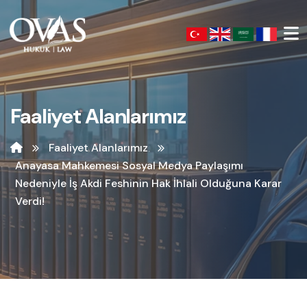
Faaliyet Alanlarımız
İletişim
Linkedin
İ
Hızlı Menü
Faaliyet Alanlarımız
» Kurumsal
Anayasa Mahkemesi Sosyal Medya Paylaşımı
Nedeniyle İş Akdi Feshinin Hak İhlali Olduğuna Karar
» _DUYURULAR_
Verdi!
» İletişim
İletişim Bilgileri
Musalla Bağları