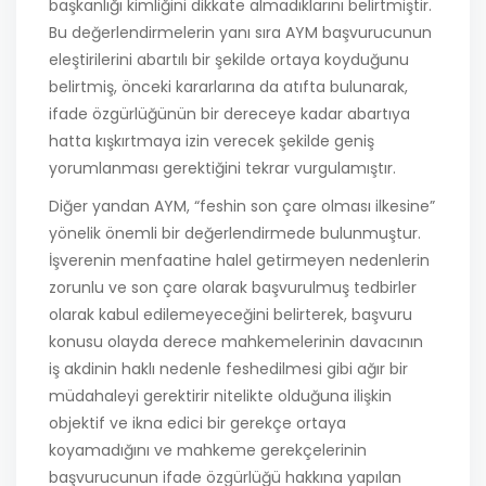
başkanlığı kimliğini dikkate almadıklarını belirtmiştir.
Bu değerlendirmelerin yanı sıra AYM başvurucunun
eleştirilerini abartılı bir şekilde ortaya koyduğunu
belirtmiş, önceki kararlarına da atıfta bulunarak,
ifade özgürlüğünün bir dereceye kadar abartıya
hatta kışkırtmaya izin verecek şekilde geniş
yorumlanması gerektiğini tekrar vurgulamıştır.
Diğer yandan AYM, “feshin son çare olması ilkesine”
yönelik önemli bir değerlendirmede bulunmuştur.
İşverenin menfaatine halel getirmeyen nedenlerin
zorunlu ve son çare olarak başvurulmuş tedbirler
olarak kabul edilemeyeceğini belirterek, başvuru
konusu olayda derece mahkemelerinin davacının
iş akdinin haklı nedenle feshedilmesi gibi ağır bir
müdahaleyi gerektirir nitelikte olduğuna ilişkin
objektif ve ikna edici bir gerekçe ortaya
koyamadığını ve mahkeme gerekçelerinin
başvurucunun ifade özgürlüğü hakkına yapılan